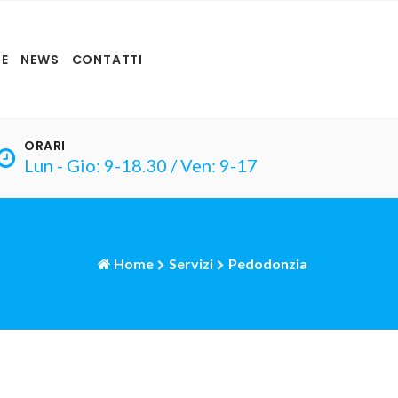
E
NEWS
CONTATTI
ORARI
Lun - Gio: 9-18.30 / Ven: 9-17
Home
Servizi
Pedodonzia