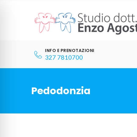
Skip
to
content
INFO E PRENOTAZIONI
327 7810700
Pedodonzia