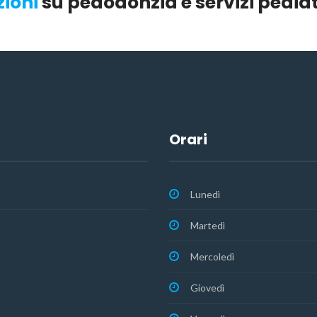
zioni
su pedodonzia e servizi pediatr
Orari
Lunedì
Martedì
Mercoledì
Giovedì