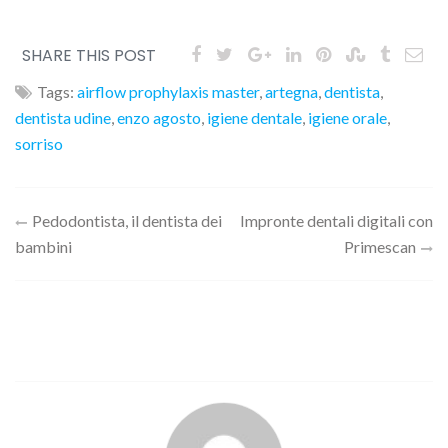
SHARE THIS POST
Tags:
airflow prophylaxis master
,
artegna
,
dentista
,
dentista udine
,
enzo agosto
,
igiene dentale
,
igiene orale
,
sorriso
Navigazione
Pedodontista, il dentista dei
Impronte dentali digitali con
bambini
Primescan
articoli